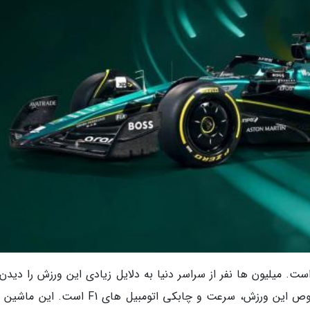
ت. میلیون ها نفر از سراسر دنیا به دلایل زیادی این ورزش را دیدن
نمایند. یکی از مجذوب کننده ترین چیزها در خصوص این ورزش، سرعت و چابکی اتومبیل های F1 