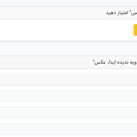
کس" امتیاز دهید
ویه ندیده اید!، عکس"