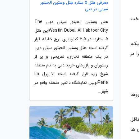
معرفی هتل 5 ستاره هتل وستین الحبتور
سیتی در دبی
اخت
هتل وستین الحبتور سیتی دبی The
Westin Dubai, Al Habtoor Cityاین هتل
5 ستاره، در 2.5 کیلومتری برج خلیفه قرار
 آیرودینامیک،
گرفته است. هتل وستین الحبتور سیتی دبی
خود را در
در یک منطقه تجاری، تفریحی و پر از
رستوران و بازارهای خرید دبی به نام منطقه
شیخ زاید قرار گرفته است. لا پرل La
Perleاولین نمایشگاه دائمی منطقه واقع در
شهر...
وها
اقل
 ها