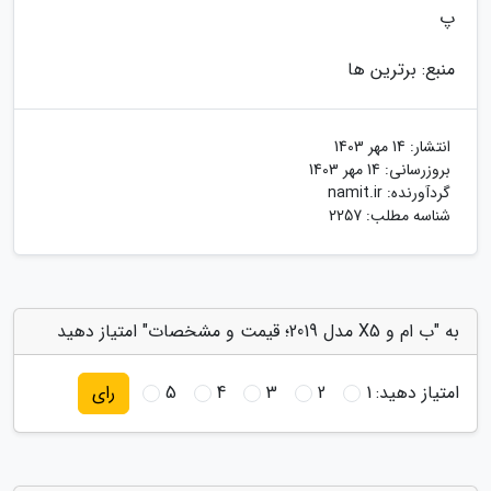
پ
منبع: برترین ها
انتشار:
14 مهر 1403
بروزرسانی:
14 مهر 1403
گردآورنده:
namit.ir
شناسه مطلب: 2257
به "ب ام و X5 مدل 2019؛ قیمت و مشخصات" امتیاز دهید
امتیاز دهید:
1
2
3
4
5
رای