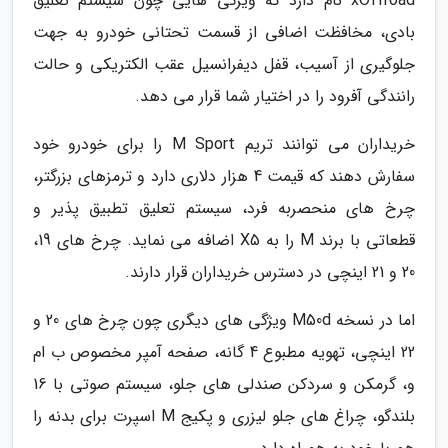
xOffroad نام دارد که ویژگی هایی چون سیستم تعلیق
بادی، مخافظت اضافی از قسمت تحتانی خودرو به جهت
جلوگیری از آسیب، قفل دیفرانسیل عقب الکتریکی و حالت
رانندگی آفرود را در اختیار شما قرار می دهد.
خریداران می توانند تریم M Sport را برای خودرو خود
سفارش دهند که قیمت 4 هزار دلاری دارد و ترمزهای بزرگتر،
چرخ های منحصربه فرد، سیستم تعلیق تطبیق پذیر و
قطعاتی با برند M را به X5 اضافه می نماید. چرخ های 19،
20 و 21 اینچی در دسترس خریداران قرار دارند.
اما در نسخه M50d ویژگی های دیگری چون چرخ های 20 و
22 اینچی، تهویه مطبوع 4 گانه، صفحه آمپر مخصوص ب ام
و، گرمکن و سردکن صندلی های جلو، سیستم صوتی با 16
بلندگو، چراغ های جلو لیزری و پکیج M اسپرت برای بدنه را