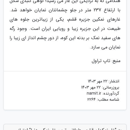
هنگامی که به نزدیکی این غار می رسید؛ کوهی گنبدی شکل
با ارتفاع 237 متر در جلو چشمانتان نمایان خواهد شد.
غارهاى نمکین جزیره قشم، یکى از زیباترین جلوه هاى
طبیعت در این جزیره زیبا و رویایى ایران است. وجود رگه
های سفید نمک بر بدنه این کوه، از دور چشم انداز ای زیبا را
نمایان می سازد.
منبع: تاپ تراول
انتشار:
22 مهر 1403
بروزرسانی:
22 مهر 1403
گردآورنده:
namit.ir
شناسه مطلب: 2264