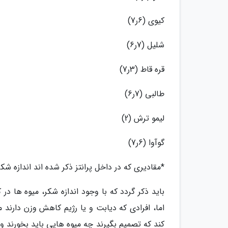
کیوی (6ر7)
شلیل (7ر6)
قره قاط (3ر7)
طالبی (7ر6)
لیمو ترش (2)
گوآوا (6ر7)
*مقادیری که در داخل پرانتز ذکر شده اند اندازه شکر موجود 
باید ذکر گردد که با وجود اندازه شکر، میوه ها 
اما، افرادی که دیابت و یا رژیم کاهش وزن دارند م
کند که تصمیم بگیرند چه میوه هایی باید بخورند و 