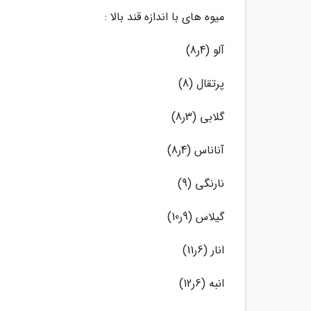
میوه های با اندازه قند بالا :
آلو (4ر8)
پرتقال (8)
گلابی (3ر8)
آناناس (4ر8)
نارنگی (9)
گیلاس (9ر10)
انار (6ر11)
انبه (6ر12)