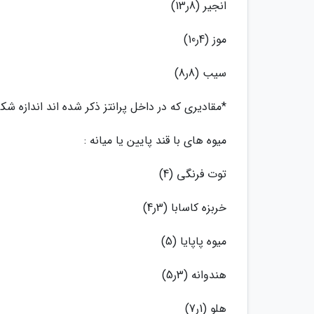
انجیر (8ر13)
موز (4ر10)
سیب (8ر8)
*مقادیری که در داخل پرانتز ذکر شده اند اندازه شکر موجود 
میوه های با قند پایین یا میانه :
توت فرنگی (4)
خربزه کاسابا (3ر4)
میوه پاپایا (5)
هندوانه (3ر5)
هلو (1ر7)