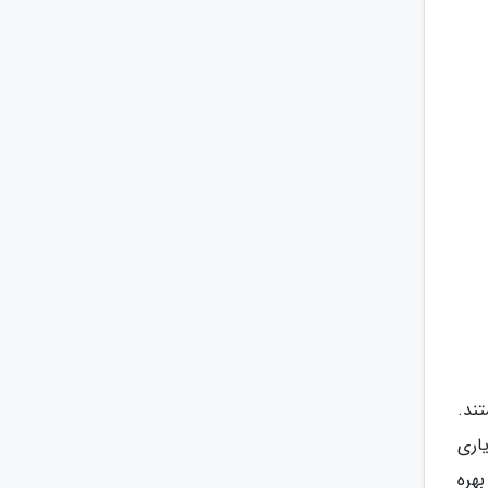
ند.
یاری
بهره