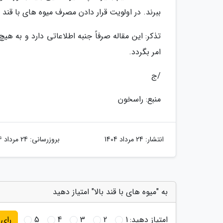
ببرند. در اولویت قرار دادن مصرف میوه های با قند
تذکر: این مقاله صرفاً جنبه اطلاعاتی دارد و به
امر بگردد.
/ج
منبع: راسخون
انتشار:
24 مرداد 1404
بروزرسانی:
24 مرداد 1404
به "میوه های با قند بالا" امتیاز دهید
امتیاز دهید:
1
2
3
4
5
رای