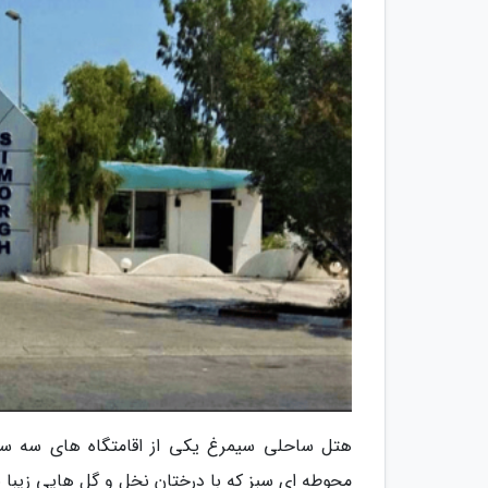
هتل ساحلی سیمرغ یکی از اقامتگاه های سه ست
محوطه ای سبز که با درختان نخل و گل هایی زیبا پ