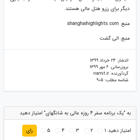
دیگر برای رزرو هتل عالی هستند.
منبع: shanghaihighlights.com
منبع: الی گشت
انتشار:
24 خرداد 1399
بروزرسانی:
6 مهر 1399
گردآورنده:
namit.ir
شناسه مطلب: 905
به "یک برنامه سفر 4 روزه عالی به شانگهای" امتیاز دهید
امتیاز دهید:
1
2
3
4
5
رای