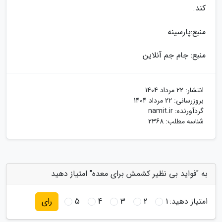
کند.
منبع:پارسینه
منبع: جام جم آنلاین
انتشار:
22 مرداد 1404
بروزرسانی:
22 مرداد 1404
گردآورنده:
namit.ir
شناسه مطلب: 2368
به "فواید بی نظیر کشمش برای معده" امتیاز دهید
امتیاز دهید:
1
2
3
4
5
رای