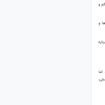
کم و
ا و
اره
اما
خش،